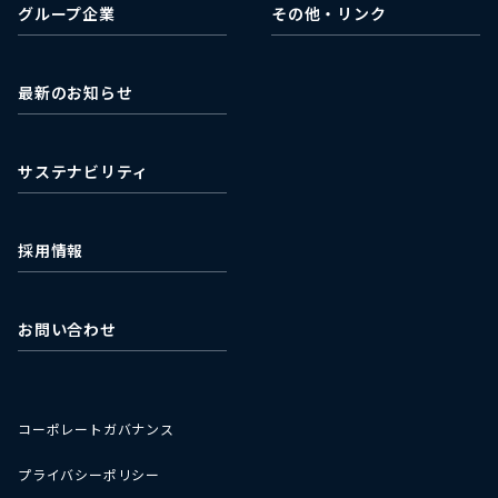
グループ企業
その他・リンク
キャッシュ・フロー
株主総会関連
ACA Next
日本取引所グループ
適時開示書類
株式会社ミライフ
EDINET
最新のお知らせ
石垣食品株式会社
最新の株価情報
濰坊石垣食品有限公司
サステナビリティ
採用情報
お問い合わせ
コーポレートガバナンス
プライバシーポリシー