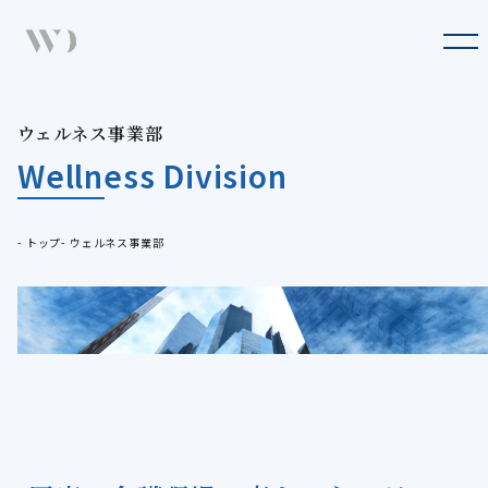
Company
企業情報
Business
ウ
ェ
ル
ネ
ス
事
業
部
ウェルネス事業部
事業概要
Wellness Division
Press
最新のお知らせ
Sustainability
トップ
ウェルネス事業部
サステナビリティ
IR
IR情報
Recruit
採用情報