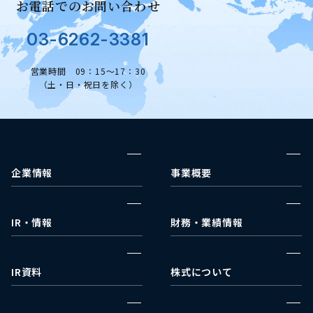
お電話でのお問い合わせ
03-6262-3381
営業時間 09：15～17：30
（土・日・祝日を除く）
企業情報
事業概要
企業理念
ウェルネス事業部
代表挨拶
メディカルコスメ事業部
IR・情報
財務・業績情報
事業戦略
IRカレンダー
決算報告
会社沿革
IRニュース
財政状況
IR資料
株式について
会社概要
財務諸表
決算短信
株式情報
アクセス
業績ハイライト
有価証券報告書
配当状況