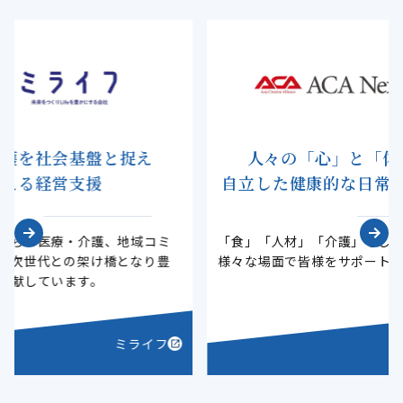
捉え
人々の「心」と「体」を守り
自立した健康的な日常生活を支える
地域コミ
「食」「人材」「介護」そして「快適空間」
となり豊
様々な場面で皆様をサポートします。
ミライフ
ACA Next