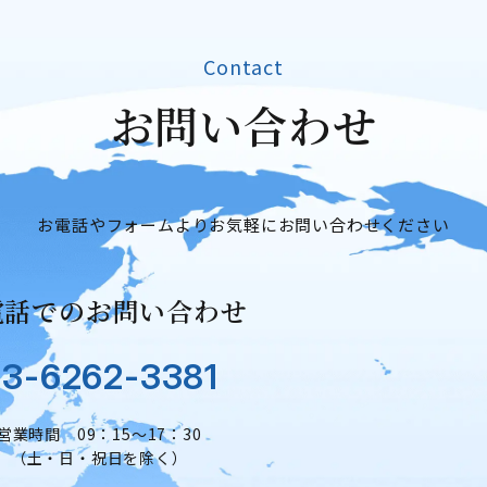
Contact
お
問
い
合
わ
せ
お問
お電話やフォームよりお気軽にお問い合わせください
電話でのお問い合わせ
3-6262-3381
営業時間 09：15～17：30
（土・日・祝日を除く）