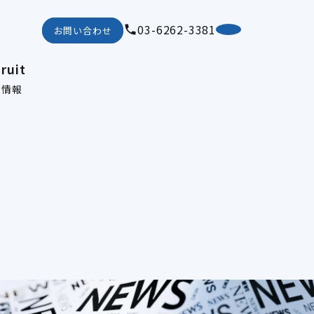
03-6262-3381
お問い合わせ
Company
企業情報
ruit
Business
用情報
事業概要
Press
最新のお知らせ
Sustainability
サステナビリティ
IR
IR情報
Recruit
採用情報