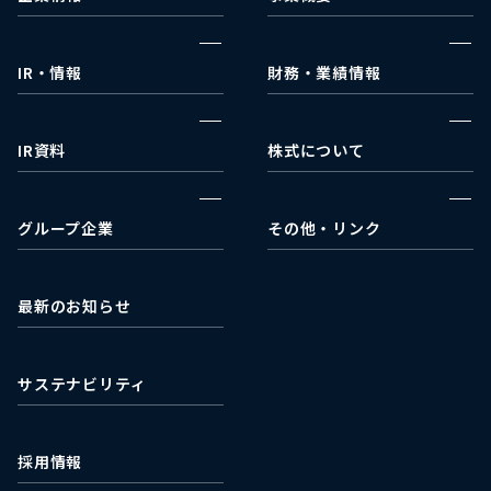
企業理念
ウェルネス事業部
代表挨拶
メディカルコスメ事業部
IR・情報
財務・業績情報
事業戦略
IRカレンダー
決算報告
会社沿革
IRニュース
財政状況
IR資料
株式について
会社概要
財務諸表
決算短信
株式情報
アクセス
業績ハイライト
有価証券報告書
配当状況
グループ企業
その他・リンク
キャッシュ・フロー
株主総会関連
ACA Next
日本取引所グループ
適時開示書類
株式会社ミライフ
EDINET
最新のお知らせ
石垣食品株式会社
最新の株価情報
濰坊石垣食品有限公司
サステナビリティ
採用情報