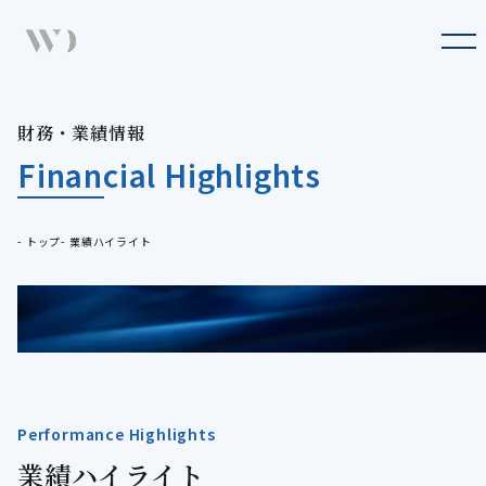
Company
企業情報
Business
財
務
・
業
績
情
報
財務・業績情報
事業概要
Financial Highlights
Press
最新のお知らせ
Sustainability
トップ
業績ハイライト
サステナビリティ
IR
IR情報
Recruit
採用情報
Performance Highlights
業
績
ハ
イ
ラ
イ
ト
業績ハイライト