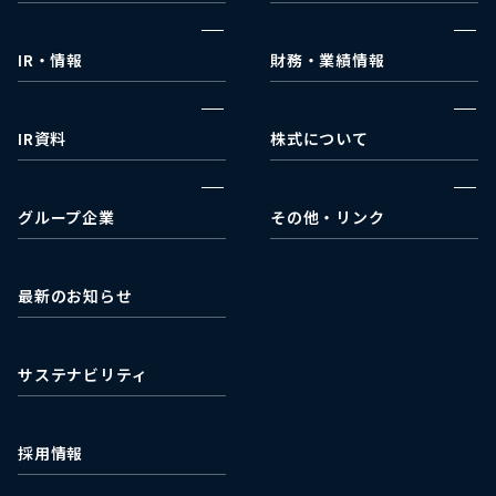
企業理念
ウェルネス事業部
代表挨拶
メディカルコスメ事業部
IR・情報
財務・業績情報
事業戦略
IRカレンダー
決算報告
会社沿革
IRニュース
財政状況
IR資料
株式について
会社概要
財務諸表
決算短信
株式情報
アクセス
業績ハイライト
有価証券報告書
配当状況
グループ企業
その他・リンク
キャッシュ・フロー
株主総会関連
ACA Next
日本取引所グループ
適時開示書類
株式会社ミライフ
EDINET
最新のお知らせ
石垣食品株式会社
最新の株価情報
濰坊石垣食品有限公司
サステナビリティ
採用情報