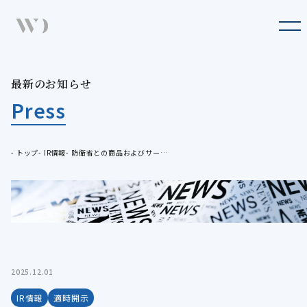
Company
企業情報
Business
最
新
の
お
知
ら
せ
最新のお知らせ
事業概要
Press
Press
最新のお知らせ
Sustainability
トップ
IR情報
防衛省との商品およびサービス提供に関するお知らせ
サステナビリティ
IR
IR情報
Recruit
採用情報
2025.12.01
IR情報
適時開示