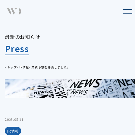
Company
企業情報
Business
最
新
の
お
知
ら
せ
最新のお知らせ
事業概要
Press
Press
最新のお知らせ
Sustainability
トップ
IR情報
業績予想を発表しました。
サステナビリティ
IR
IR情報
Recruit
採用情報
2023.05.11
IR情報