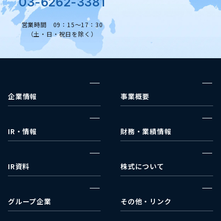
03-6262-3381
営業時間 09：15～17：30
（土・日・祝日を除く）
企業情報
事業概要
企業理念
ウェルネス事業部
代表挨拶
メディカルコスメ事業部
IR・情報
財務・業績情報
事業戦略
IRカレンダー
決算報告
会社沿革
IRニュース
財政状況
IR資料
株式について
会社概要
財務諸表
決算短信
株式情報
アクセス
業績ハイライト
有価証券報告書
配当状況
グループ企業
その他・リンク
キャッシュ・フロー
株主総会関連
ACA Next
日本取引所グループ