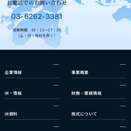
お電話でのお問い合わせ
03-6262-3381
営業時間 09：15～17：30
（土・日・祝日を除く）
企業情報
事業概要
企業理念
ウェルネス事業部
代表挨拶
メディカルコスメ事業部
IR・情報
財務・業績情報
事業戦略
IRカレンダー
決算報告
会社沿革
IRニュース
財政状況
IR資料
株式について
会社概要
財務諸表
決算短信
株式情報
アクセス
業績ハイライト
有価証券報告書
配当状況