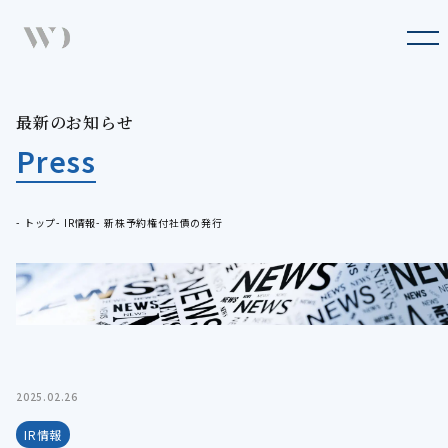
Company
企業情報
Business
最
新
の
お
知
ら
せ
最新のお知らせ
事業概要
Press
Press
最新のお知らせ
Sustainability
トップ
IR情報
新株予約権付社債の発行
サステナビリティ
IR
IR情報
Recruit
採用情報
2025.02.26
IR情報