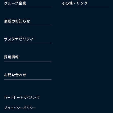
グループ企業
その他・リンク
キャッシュ・フロー
株主総会関連
ACA Next
日本取引所グループ
適時開示書類
株式会社ミライフ
EDINET
最新のお知らせ
石垣食品株式会社
最新の株価情報
濰坊石垣食品有限公司
サステナビリティ
採用情報
お問い合わせ
コーポレートガバナンス
プライバシーポリシー