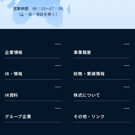
営業時間 09：15～17：30
（土・日・祝日を除く）
企業情報
事業概要
企業理念
ウェルネス事業部
代表挨拶
メディカルコスメ事業部
IR・情報
財務・業績情報
事業戦略
IRカレンダー
決算報告
会社沿革
IRニュース
財政状況
IR資料
株式について
会社概要
財務諸表
決算短信
株式情報
アクセス
業績ハイライト
有価証券報告書
配当状況
グループ企業
その他・リンク
キャッシュ・フロー
株主総会関連
ACA Next
日本取引所グループ
適時開示書類
株式会社ミライフ
EDINET