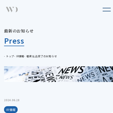
Company
企業情報
Business
最
新
の
お
知
ら
せ
最新のお知らせ
事業概要
Press
Press
最新のお知らせ
Sustainability
トップ
IR情報
増資 払込完了のお知らせ
サステナビリティ
IR
IR情報
Recruit
採用情報
2024.06.28
IR情報