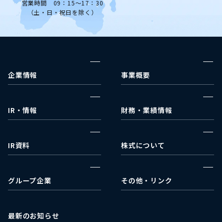
営業時間 09：15～17：30
（土・日・祝日を除く）
企業情報
事業概要
企業理念
ウェルネス事業部
代表挨拶
メディカルコスメ事業部
IR・情報
財務・業績情報
事業戦略
IRカレンダー
決算報告
会社沿革
IRニュース
財政状況
IR資料
株式について
会社概要
財務諸表
決算短信
株式情報
アクセス
業績ハイライト
有価証券報告書
配当状況
グループ企業
その他・リンク
キャッシュ・フロー
株主総会関連
ACA Next
日本取引所グループ
適時開示書類
株式会社ミライフ
EDINET
最新のお知らせ