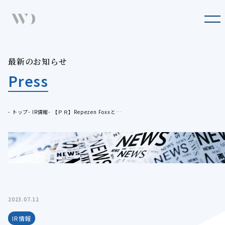
Company
企業情報
Business
最
新
の
お
知
ら
せ
最新のお知らせ
事業概要
Press
Press
最新のお知らせ
Sustainability
トップ
IR情報
【ＰＲ】Repezen Foxxとコラボ！
サステナビリティ
IR
IR情報
Recruit
採用情報
2023.07.12
IR情報